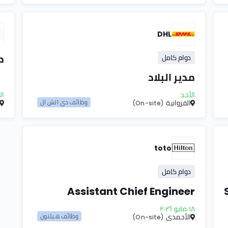
DHL
م
دوام كامل
مدير البلاد
الأحد
ال
الفروانية
وظائف دي اتش ال
(On-site)
toto
دوام كامل
Assistant Chief Engineer
١٨ مايو ٢٠٢٦
الأحمدي
وظائف هيلتون
(On-site)