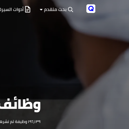
بحث متقدم
أدوات السيرة 
وظائف
١٩٦٫١٣٩ وظيفة تم نشرها خلال آخر ثلاثة أشهر على منصة تنقيب. تصفح الوظائف وقدّم الآن.