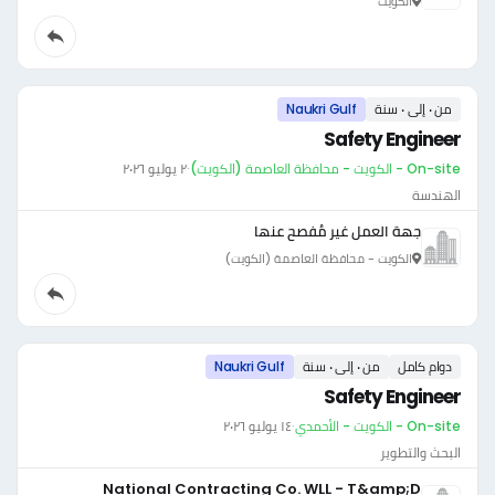
الكويت
من ٠ إلى ٠ سنة
Naukri Gulf
Safety Engineer
On-site - الكويت - محافظة العاصمة (الكويت)
·
٢ يوليو ٢٠٢٦
الهندسة
جهة العمل غير مُفصح عنها
الكويت - محافظة العاصمة (الكويت)
دوام كامل
من ٠ إلى ٠ سنة
Naukri Gulf
Safety Engineer
On-site - الكويت - الأحمدي
·
١٤ يوليو ٢٠٢٦
البحث والتطوير
National Contracting Co. WLL - T&amp;D