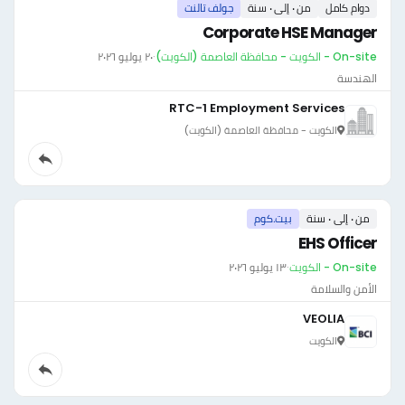
دوام كامل
من ٠ إلى ٠ سنة
جولف تالنت
Corporate HSE Manager
On-site - الكويت - محافظة العاصمة (الكويت)
·
٢٠ يوليو ٢٠٢٦
الهندسة
RTC-1 Employment Services
الكويت - محافظة العاصمة (الكويت)
من ٠ إلى ٠ سنة
بيت.كوم
EHS Officer
On-site - الكويت
·
١٣ يوليو ٢٠٢٦
الأمن والسلامة
VEOLIA
الكويت