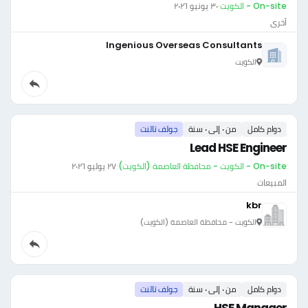
On-site - الكويت
·
٣٠ يونيو ٢٠٢٦
أخرى
Ingenious Overseas Consultants
الكويت
دوام كامل
من ٠ إلى ٠ سنة
جولف تالنت
Lead HSE Engineer
On-site - الكويت - محافظة العاصمة (الكويت)
·
٢٧ يوليو ٢٠٢٦
المبيعات
kbr
الكويت - محافظة العاصمة (الكويت)
دوام كامل
من ٠ إلى ٠ سنة
جولف تالنت