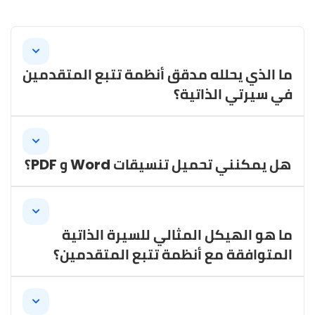
ما الذي يحلله مدقق أنظمة تتبع المتقدمين
في سيرتي الذاتية؟
يحلل مدقق أنظمة تتبع المتقدمين العناصر
الأساسية في سيرتك الذاتية مثل التنسيق وصلة
هل يمكنني تحميل تنسيقات Word و PDF؟
الكلمات المفتاحية والإملاء والقواعد والهيكل
والتوافق العام مع الوصف الوظيفي - مما يساعدك
نعم، يدعم مدقق أنظمة تتبع المتقدمين تنسيقات
على تحسين فرصك في اجتياز أنظمة الفرز الآلي.
ملفات مختلفة بما في ذلك Word (DOC،
ما هو الهيكل المثالي للسيرة الذاتية
DOCX) و PDF، بالإضافة إلى ملفات TXT. يمكنك
المتوافقة مع أنظمة تتبع المتقدمين؟
أيضًا لصق المحتوى مباشرة.
تستخدم السيرة الذاتية المثالية المتوافقة مع
أنظمة تتبع المتقدمين تنسيقًا نظيفًا وبسيطًا مع